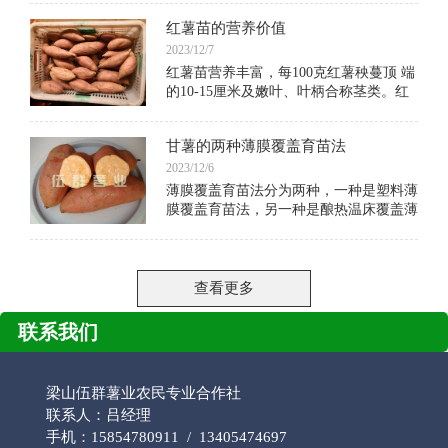
锤，薯皮光滑鲜艳，商品性好，商品率高
红薯苗的营养价值
达90%以上，烘干率33%左右。2.蔓短分
枝多，地上部生
2023/12/7
红薯苗营养丰富，每100克红薯秧蔓顶 端
的10-15厘米及嫩叶、叶柄合称茎类。红
薯茎尖含有丰富的蛋白质、胡萝卜素、维
生素、铁和钙质。据化验分析：茎尖粗蛋
甘薯的两种薄膜覆盖育苗法
白质量为干重的21.1%-15.1%，与猪牛肉
相
2023/12/6
薄膜覆盖育苗法分为两种，一种是塑料薄
膜覆盖育苗法，另一种是酿热温床覆盖薄
膜育苗法。塑料薄膜覆盖育苗法采用了升
温方式，在苗床无酿热物时，仅覆盖薄
膜，
查看更多
联系我们
梁山伍群薯业农民专业合作社
联系人：吕经理
手机：15854780911 / 13405474697