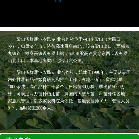
梁山伍群薯业农民专 业合作社位于--山东梁山（大路口
乡），归属济宁市，济荷高速贯穿南北，设有梁山出口，西邻京
九铁路，雄商高铁设有梁山站，S30董梁高速贯穿东西，设有梁
山北岀口，本基地离梁山北出口六公里。
梁山伍群薯业农民专 业合作社，始建于1996年，主要从事国
内外甘薯新品种繁育研究和推广工作，占地300亩。窖贮地瓜
1000余吨，高产品种二十多个，日出苗80万株，季出苗5000万
株，可满足两万亩种植用苗，属国内大型育苗，种苗外销各地，
家族式管理，以多家农科院为依托，基地农技师10人，管理人员
8个，临时员工200余人。