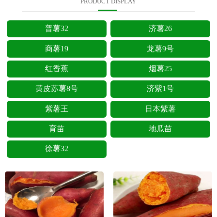
PRODUCT DISPLAY
普薯32
济薯26
商薯19
龙薯9号
红香蕉
烟薯25
黄皮苏薯8号
济紫1号
紫薯王
日本紫薯
育苗
地瓜苗
徐薯32