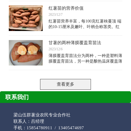
锤，薯皮光滑鲜艳，商品性好，商品率高
红薯苗的营养价值
达90%以上，烘干率33%左右。2.蔓短分
枝多，地上部生
2023/12/7
红薯苗营养丰富，每100克红薯秧蔓顶 端
的10-15厘米及嫩叶、叶柄合称茎类。红
薯茎尖含有丰富的蛋白质、胡萝卜素、维
生素、铁和钙质。据化验分析：茎尖粗蛋
甘薯的两种薄膜覆盖育苗法
白质量为干重的21.1%-15.1%，与猪牛肉
相
2023/12/6
薄膜覆盖育苗法分为两种，一种是塑料薄
膜覆盖育苗法，另一种是酿热温床覆盖薄
膜育苗法。塑料薄膜覆盖育苗法采用了升
温方式，在苗床无酿热物时，仅覆盖薄
膜，
查看更多
联系我们
梁山伍群薯业农民专业合作社
联系人：吕经理
手机：15854780911 / 13405474697