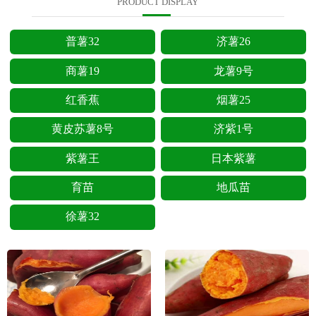
PRODUCT DISPLAY
普薯32
济薯26
商薯19
龙薯9号
红香蕉
烟薯25
黄皮苏薯8号
济紫1号
紫薯王
日本紫薯
育苗
地瓜苗
徐薯32