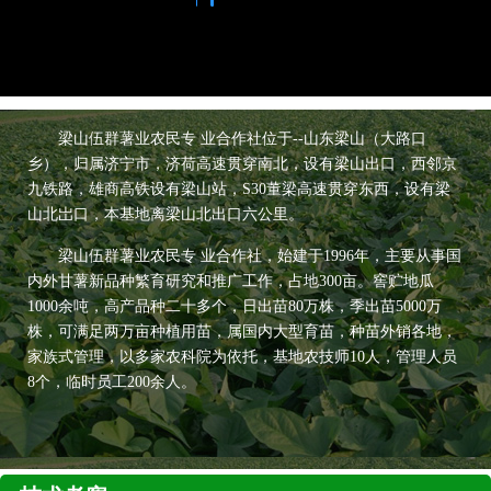
梁山伍群薯业农民专 业合作社位于--山东梁山（大路口
乡），归属济宁市，济荷高速贯穿南北，设有梁山出口，西邻京
九铁路，雄商高铁设有梁山站，S30董梁高速贯穿东西，设有梁
山北岀口，本基地离梁山北出口六公里。
梁山伍群薯业农民专 业合作社，始建于1996年，主要从事国
内外甘薯新品种繁育研究和推广工作，占地300亩。窖贮地瓜
1000余吨，高产品种二十多个，日出苗80万株，季出苗5000万
株，可满足两万亩种植用苗，属国内大型育苗，种苗外销各地，
家族式管理，以多家农科院为依托，基地农技师10人，管理人员
8个，临时员工200余人。